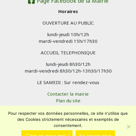
Page Facebook de la Mairie
Horaires
OUVERTURE AU PUBLIC
lundi-jeudi 10h/12h
mardi-vendredi 15h/17h30
ACCUEIL TELEPHONIQUE
lundi-jeudi 8h30/12h
mardi-vendredi 8h30/12h-13h30/17h30
LE SAMEDI : Sur rendez-vous
Contacter la mairie
Plan du site
Mentions légales
Confidentialité
Pour respecter vos données personnelles, ce site n'utilise que
des Cookies strictement nécessaires et exemptés de
Accessibilité (en cours)
consentement.
Encore un site
Commu'net !
C'est ok pour moi !
En savoir plus